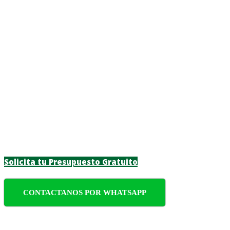
Jardinero a Domici
Transforma tu espacio verde en Pando con nue
para particulares y empresas.
Solicita tu Presupuesto Gratuito
CONTACTANOS POR WHATSAPP