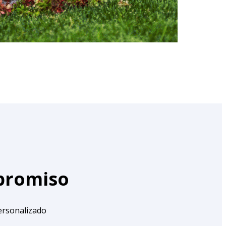
mpromiso
ersonalizado