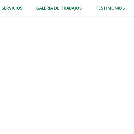
SERVICIOS
GALERÍA DE TRABAJOS
TESTIMONIOS
micilio en
ercedes con nuestro servicio
lio, ofreciendo soluciones personalizadas