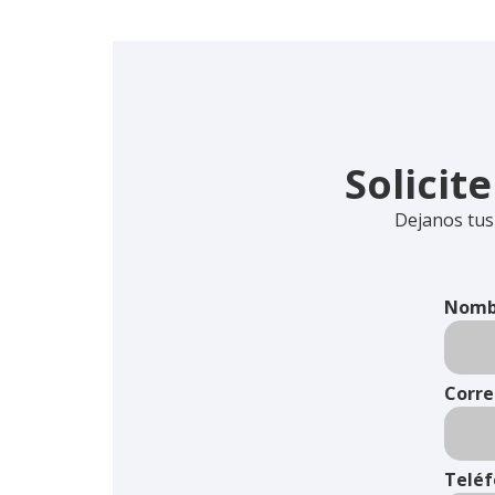
Solicit
Dejanos tus
Nomb
Corre
Telé