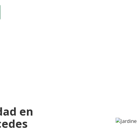
dad en
cedes