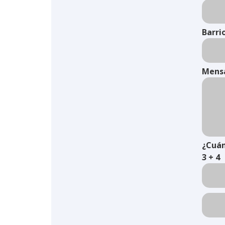
Barri
Mens
¿Cuán
3 + 4