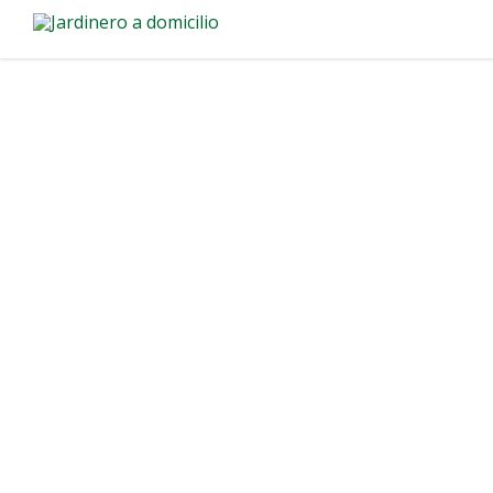
Jardinero a Do
Mercedes
Transforma tu espacio verde en M
profesional de jardinero a domici
para particulares y empresas.