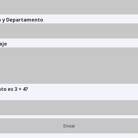
o y Departamento
aje
to es 3 + 4?