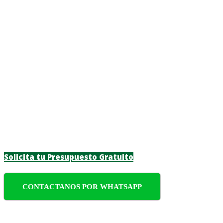
Jardinero a Domici
Transforma tu espacio verde en Costa de Oro 
personalizadas para particulares y empresas
Solicita tu Presupuesto Gratuito
CONTACTANOS POR WHATSAPP