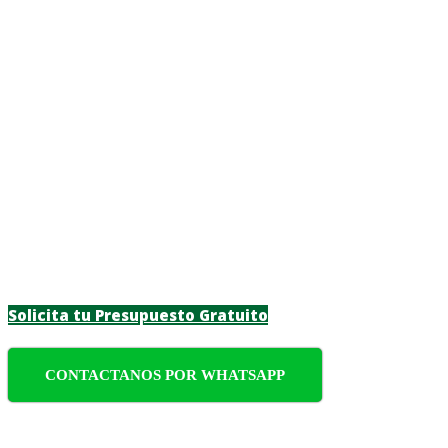
Jardinero a Domici
Transforma tu espacio verde en Las Canteras 
personalizadas para particulares y empresas
Solicita tu Presupuesto Gratuito
CONTACTANOS POR WHATSAPP