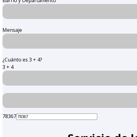
Barrio y Departamento
Mensaje
¿Cuánto es 3 + 4?
3 + 4
78367