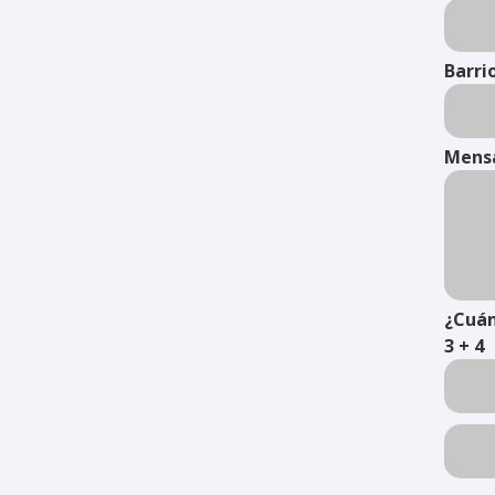
Barri
Mens
¿Cuán
3 + 4