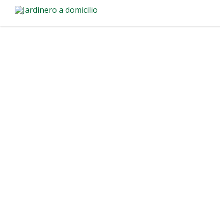
Jardinero a Do
Araminda
Transforma tu espacio verde en A
profesional de jardinero a domici
para particulares y empresas.