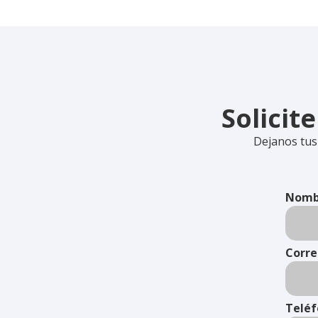
Solicit
Dejanos tus
Nomb
Corre
Telé