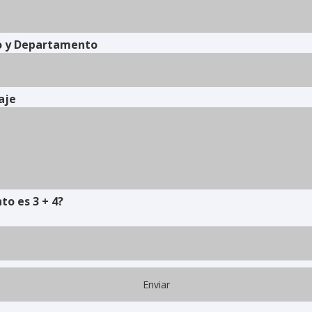
o y Departamento
aje
to es 3 + 4?