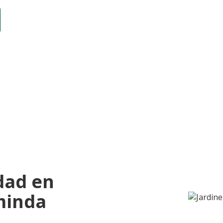
dad en
minda