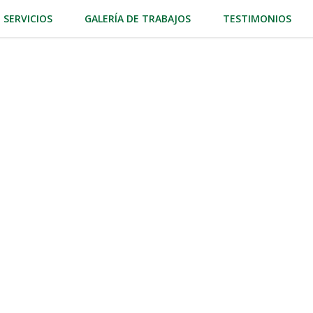
SERVICIOS
GALERÍA DE TRABAJOS
TESTIMONIOS
micilio en
raminda con nuestro servicio
lio, ofreciendo soluciones personalizadas