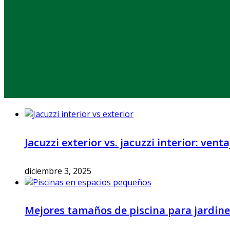
Jacuzzi exterior vs. jacuzzi interior: vent
diciembre 3, 2025
Mejores tamaños de piscina para jardines