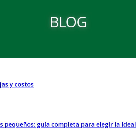
BLOG
ajas y costos
 pequeños: guía completa para elegir la ideal