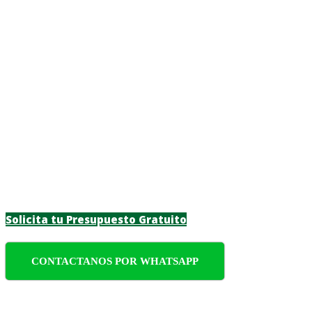
Jardinero a Domicil
Transforma tu espacio verde en Las Toscas co
personalizadas para particulares y empresas
Solicita tu Presupuesto Gratuito
CONTACTANOS POR WHATSAPP