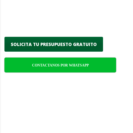
segura y funcional durante todo el año.
Nos enfocamos en ofrecer eficiencia,
confiabilidad y atención meticulosa a cada
detalle.
SOLICITA TU PRESUPUESTO GRATUITO
CONTACTANOS POR WHATSAPP