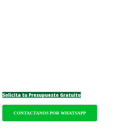
Mantenimiento de 
Mantenimiento de piscinas de alta calidad en
funcional durante todo el año. Nos enfocamos 
Solicita tu Presupuesto Gratuito
CONTACTANOS POR WHATSAPP