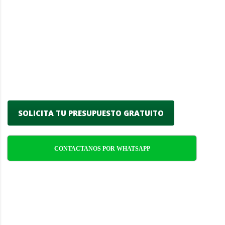
Mantenimiento de piscinas de alta calidad
en Villa Dolores, especializados en
asegurar que tu piscina esté limpia,
segura y funcional durante todo el año.
Nos enfocamos en ofrecer eficiencia,
confiabilidad y atención meticulosa a cada
detalle.
SOLICITA TU PRESUPUESTO GRATUITO
CONTACTANOS POR WHATSAPP