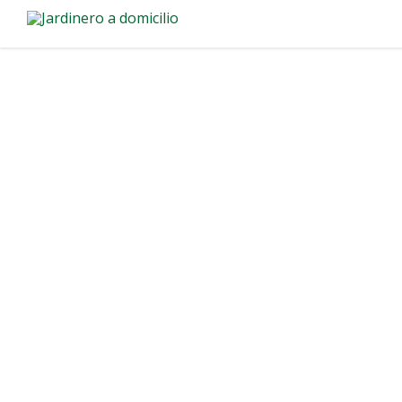
Mantenimiento
Paso Molino
Mantenimiento de piscinas de alta
en asegurar que tu piscina esté l
año. Nos enfocamos en ofrecer efi
meticulosa a cada detalle.