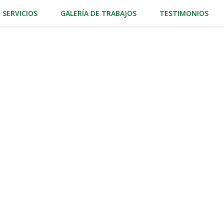
SERVICIOS
GALERÍA DE TRABAJOS
TESTIMONIOS
 de Piscinas en
 calidad en Paso Molino, especializados
impia, segura y funcional durante todo el
ciencia, confiabilidad y atención