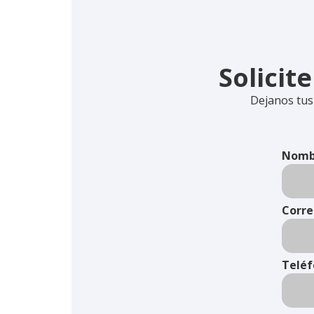
Solicit
Dejanos tus
Nomb
Corre
Telé