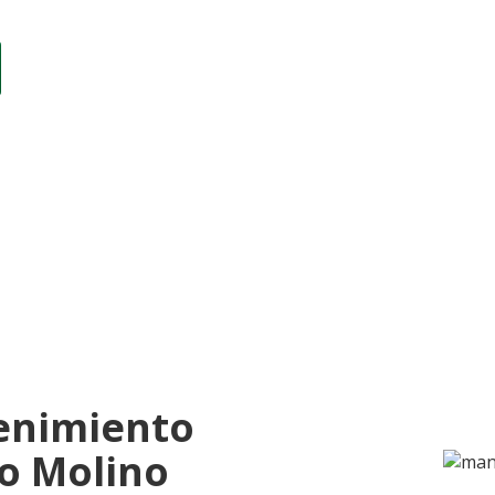
enimiento
so Molino