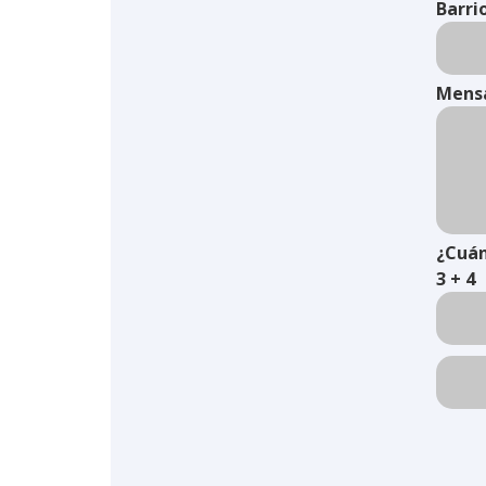
Barri
Mens
¿Cuán
3 + 4