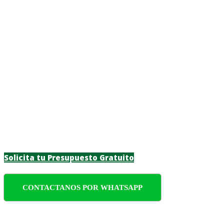
Mantenimiento de 
Mantenimiento de piscinas de alta calidad en
durante todo el año. Nos enfocamos en ofrecer
Solicita tu Presupuesto Gratuito
CONTACTANOS POR WHATSAPP