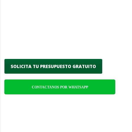
Mantenimiento de piscinas de alta calidad
en Jaureguiberry, especializados en
asegurar que tu piscina esté limpia,
segura y funcional durante todo el año.
Nos enfocamos en ofrecer eficiencia,
confiabilidad y atención meticulosa a cada
detalle.
SOLICITA TU PRESUPUESTO GRATUITO
CONTACTANOS POR WHATSAPP