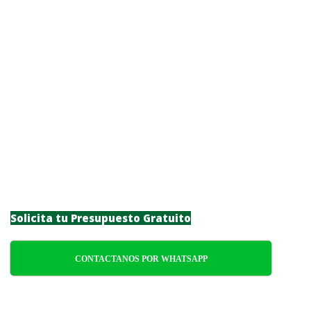
Paisajista en
Pocitos
Transforma tu entorno en Pocitos con
nuestro servicio especializado de
paisajismo. Ofrecemos soluciones
personalizadas para particulares y
empresas, combinando creatividad,
funcionalidad y sostenibilidad en cada
proyecto.
Solicita tu Presupuesto Gratuito
CONTACTANOS POR WHATSAPP