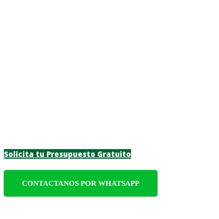
Paisajista en Guaz
Transforma tu entorno en Guazuvirá con nues
particulares y empresas, combinando creativ
Solicita tu Presupuesto Gratuito
CONTACTANOS POR WHATSAPP