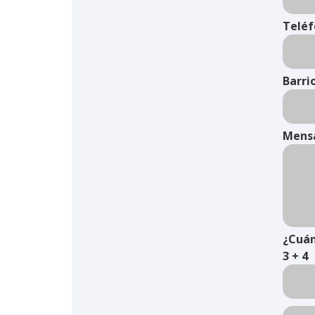
Telé
Barri
Mens
¿Cuán
3 + 4