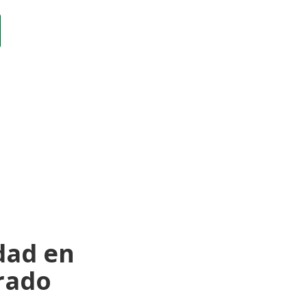
dad en
Prado