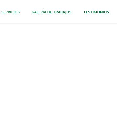
SERVICIOS
GALERÍA DE TRABAJOS
TESTIMONIOS
El Prado
 con nuestro servicio especializado de
 personalizadas para particulares y
, funcionalidad y sostenibilidad en