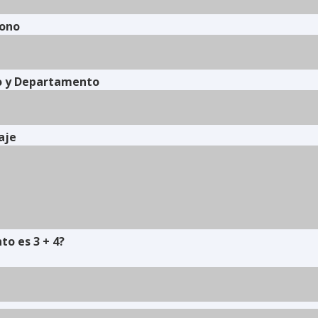
fono
o y Departamento
aje
to es 3 + 4?