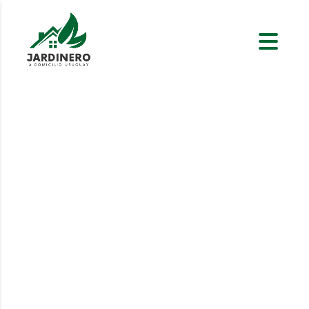
Paisajista en Pinares
Transforma tu entorno en Pinares con
nuestro servicio especializado de
paisajismo. Ofrecemos soluciones
personalizadas para particulares y