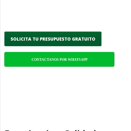
empresas, combinando creatividad,
funcionalidad y sostenibilidad en cada
proyecto.
SOLICITA TU PRESUPUESTO GRATUITO
CONTACTANOS POR WHATSAPP