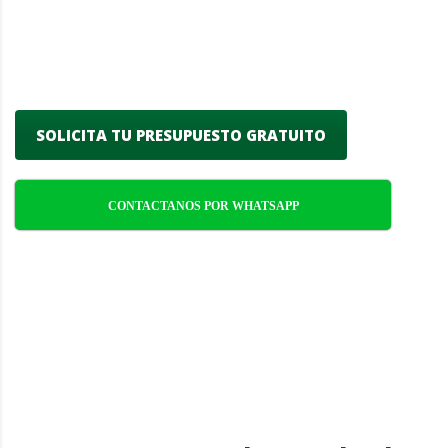
especializamos en mantener tus árboles
saludables y seguros, proporcionando un
servicio eficiente y responsable.
SOLICITA TU PRESUPUESTO GRATUITO
CONTACTANOS POR WHATSAPP