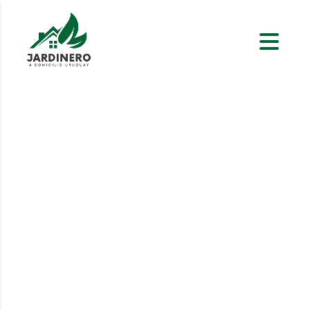
Poda y Tala de Árboles
en San Carlos
Descubre servicios de poda y tala de
árboles de alta calidad en San Carlos. Nos