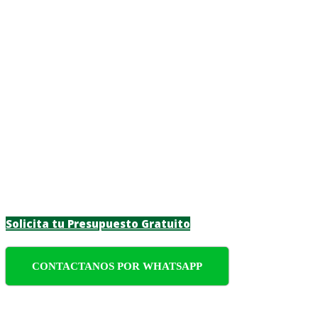
Poda y Tala de Árb
Descubre servicios de poda y tala de árboles
y seguros, proporcionando un servicio eficie
Solicita tu Presupuesto Gratuito
CONTACTANOS POR WHATSAPP