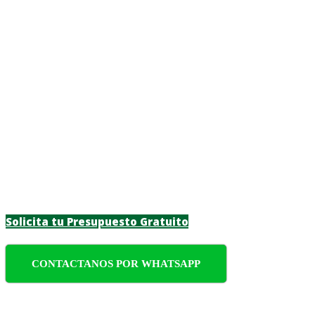
Poda y Tala de Árb
Descubre servicios de poda y tala de árboles
seguros, proporcionando un servicio eficient
Solicita tu Presupuesto Gratuito
CONTACTANOS POR WHATSAPP