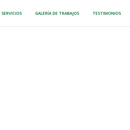
SERVICIOS
GALERÍA DE TRABAJOS
TESTIMONIOS
 Árboles en Las
de árboles de alta calidad en Las
mantener tus árboles saludables y