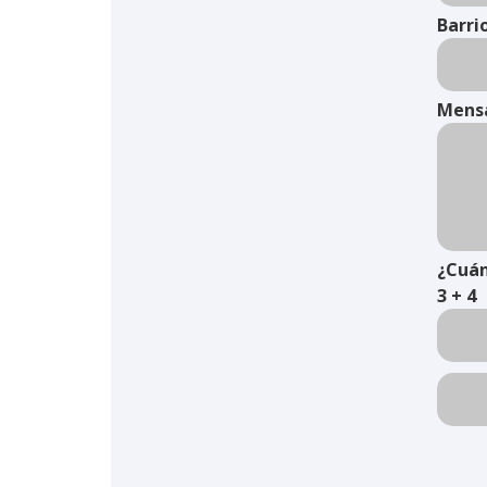
Barri
Mens
¿Cuán
3 + 4