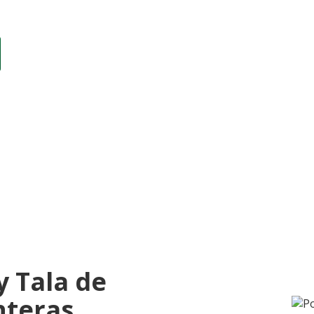
io eficiente y responsable.
y Tala de
nteras