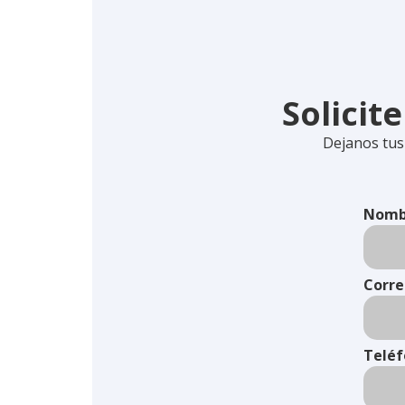
Solicit
Dejanos tus
Nomb
Corre
Telé