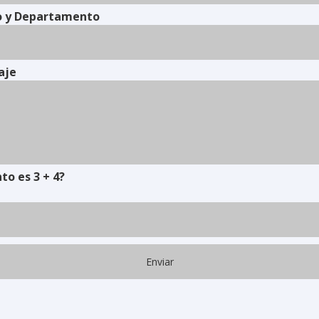
o y Departamento
aje
to es 3 + 4?